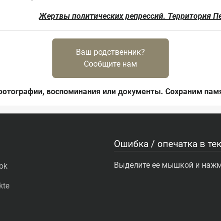
Жертвы политических репрессий. Территория Пе
Ваш родственник?
Сообщите нам
фотографии, воспоминания или документы. Сохраним памя
Ошибка / опечатка в тек
Выделите ее мышкой и нажми
ok
kte