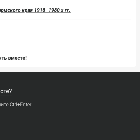
рмского края 1918–1980 х гг.
ть вместе!
сте?
те Ctrl+Enter