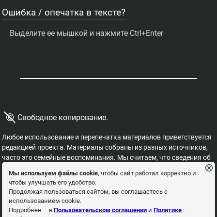
Ошибка / опечатка в тексте?
Выделите ее мышкой и нажмите Ctrl+Enter
©
Свободное копирование.
Любое использование и перепечатка материалов приветствуется
редакцией проекта. Материалы собраны из разных источников,
часто это семейные воспоминания. Мы считаем, что сведения об
этих важных страницах истории должны быть свободными для
Мы используем файлы cookie
, чтобы сайт работал корректно и
распространения, на них не могут накладываться никакие
чтобы улучшать его удобство.
ограничения. Это наша история, и мы обязаны ее знать,
Продолжая пользоваться сайтом, вы соглашаетесь с
сохранять и рассказывать детям.
использованием cookie.
Пользовательское соглашение
Политика
Подробнее — в
Пользовательском соглашении
и
Политике