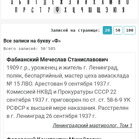
А
Б
В
Г
Д
Е
Ж
З
И
Й
К
Л
М
Н
О
П
Р
С
Т
У
Ф
Х
Ц
Ч
Ш
Щ
Э
Ю
Я
Записей на странице:
20
50
100
Все записи на букву «Ф»
Всего записей: 56'505
Фабианский Мечеслав Станиславович
1909 г.р., уроженец и житель г. Ленинград, 
поляк, беспартийный, мастер цеха авиасклада 
№ 15 ЛВО. Арестован 9 сентября 1937 г. 
Комиссией НКВД и Прокуратуры СССР 22 
сентября 1937 г. приговорен по ст. ст. 58-6-9 УК 
РСФСР к высшей мере наказания. Расстрелян 
в г. Ленинград 26 сентября 1937 г.
Ленинградский мартиролог. Том 1