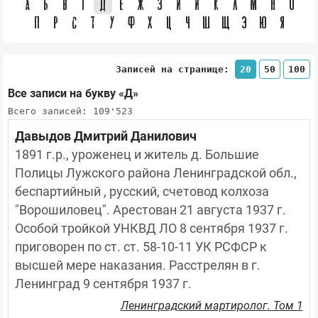
А
Б
В
Г
Д
Е
Ж
З
И
Й
К
Л
М
Н
О
П
Р
С
Т
У
Ф
Х
Ц
Ч
Ш
Щ
Э
Ю
Я
Записей на странице:
20
50
100
Все записи на букву «Д»
Всего записей: 109'523
Давыдов Дмитрий Данилович
1891 г.р., уроженец и житель д. Большие 
Полицы Лужского района Ленинградской обл., 
беспартийный , русский, счетовод колхоза 
"Ворошиловец". Арестован 21 августа 1937 г. 
Особой тройкой УНКВД ЛО 8 сентября 1937 г. 
приговорен по ст. ст. 58-10-11 УК РСФСР к 
высшей мере наказания. Расстрелян в г. 
Ленинград 9 сентября 1937 г.
Ленинградский мартиролог. Том 1