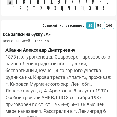
А
Б
В
Г
Д
Е
Ж
З
И
Й
К
Л
М
Н
О
П
Р
С
Т
У
Ф
Х
Ц
Ч
Ш
Щ
Э
Ю
Я
Записей на странице:
20
50
100
Все записи на букву «А»
Всего записей: 135'068
Абанин Александр Дмитриевич
1878 г.р., уроженец д. Сварозеро Чарозерского 
района Ленинградской обл., русский, 
беспартийный, кузнец 4-го горного участка 
рудника им. Кирова треста «Апатит», проживал: 
г. Кировск Мурманского окр. Лен. обл., 
Лопарская ул., д. 4. Арестован 8 августа 1937 г. 
Особой тройкой УНКВД ЛО 3 сентября 1937 г. 
приговорен по ст. ст. 19-58-8; 58-10 к высшей 
мере наказания. Расстрелян в г. Ленинград 6 