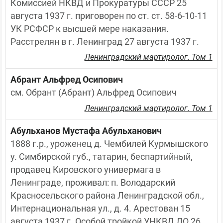
Комиссией НКВД и Прокуратуры СССР 25 
августа 1937 г. приговорен по ст. ст. 58-6-10-11 
УК РСФСР к высшей мере наказания. 
Расстрелян в г. Ленинград 27 августа 1937 г.
Ленинградский мартиролог. Том 1
Абрант Альфред Осипович
см. Обрант (Абрант) Альфред Осипович
Ленинградский мартиролог. Том 1
Абульханов Мустафа Абульханович
1888 г.р., уроженец д. Чембилей Курмышского 
у. Симбирской губ., татарин, беспартийный, 
продавец Кировского универмага в 
Ленинграде, проживал: п. Володарский 
Красносельского района Ленинградской обл., 
Интернациональная ул., д. 4. Арестован 15 
августа 1937 г. Особой тройкой УНКВД ЛО 26 